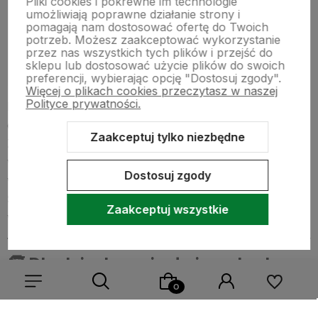
Pliki cookies i pokrewne im technologie
umożliwiają poprawne działanie strony i
pomagają nam dostosować ofertę do Twoich
potrzeb. Możesz zaakceptować wykorzystanie
przez nas wszystkich tych plików i przejść do
sklepu lub dostosować użycie plików do swoich
preferencji, wybierając opcję "Dostosuj zgody".
Więcej o plikach cookies przeczytasz w naszej
Polityce prywatności.
Damskie komplety DAWI są niezwykle miękkie, lekkie i
dopasowują się do sylwetki, nie krępując ruchów.
Zaakceptuj tylko niezbędne
Zastosowanie
bezszwowej technologii
i wewnętrznego
wykończenia miękkim polarem gwarantuje ciepło nawet
Dostosuj zgody
w najbardziej mroźne dni.
Świetnie sprawdzają się zarówno jako pierwsza
Zaakceptuj wszystkie
warstwa pod ubranie, jak i samodzielny strój sportowy.
🧒 Dla dziecka – ciepło i swoboda
ruchów