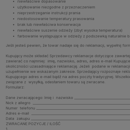
niewłaściwe dopasowanie
użytkowanie niezgodne z przeznaczeniem
nieprzestrzeganie instrukcji prania
niedostosowanie temperatury prasowania
brak lub niewłaściwa konserwacja
niewłaściwe suszenie odzieży (zbyt wysoka temperatura)
farbowanie występujące w odzieży z podszewką naturalnie 
Jeśli jesteś pewien, że towar nadaje się do reklamacji, wypełnij for
Kupujący może składać Sprzedawcy reklamacje dotyczące zawartej
zawierać co najmniej: imię, nazwisko, adres, adres e-mail Kupują
okoliczności uzasadniające reklamację. Jeżeli podane w reklamacj
uzupełnienie we wskazanym zakresie. Sprzedający rozpoznaje rekla
Kupującego adres e-mail bądź na adres poczty tradycyjnej. Wszelki
związane z wysyłką, odesłaniem towaru są zwracane.
Formularz:
Dane zwracającego: Imię i nazwisko ________________________________
Nick z allegro _______________________________________________________
Numer telefonu ______________________________________________________
Adres e-mail ________________________________________________________
Data zakupu _________________________________________________________
ZWRACANE POZYCJE / ILOŚĆ
1._____________________________________________________________________