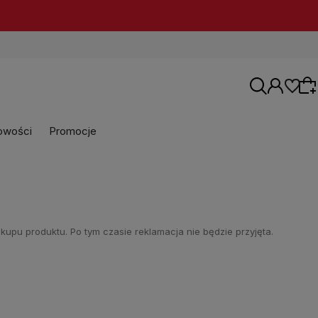
owości
Promocje
Wybierz coś dla siebie z naszej aktualnej
oferty lub zaloguj się, aby przywrócić dodane
produkty do listy z poprzedniej sesji.
upu produktu. Po tym czasie reklamacja nie będzie przyjęta.