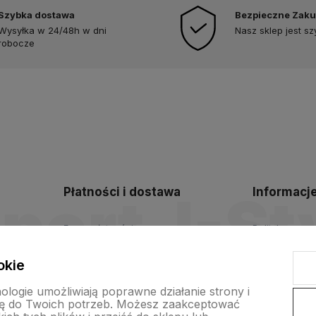
Szybka dostawa
Bezpieczne Zak
Wysyłka w 24/48h w dni
Nasz sklep jest s
robocze
Płatności i dostawa
Informacj
Formy płatności
Polityka pryw
Czas i koszty dostawy
Blog
okie
Czas realizacji zamówienia
nologie umożliwiają poprawne działanie strony i
ę do Twoich potrzeb. Możesz zaakceptować