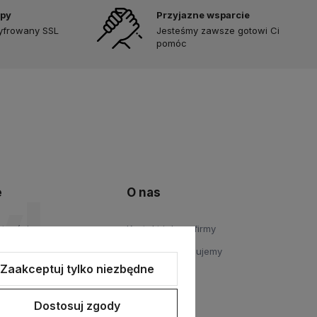
upy
Przyjazne wsparcie
zyfrowany SSL
Jesteśmy zawsze gotowi Ci
pomóc
e
O nas
atności
Kontakt i dane firmy
Gdzie się znajdujemy
Zaakceptuj tylko niezbędne
Dostosuj zgody