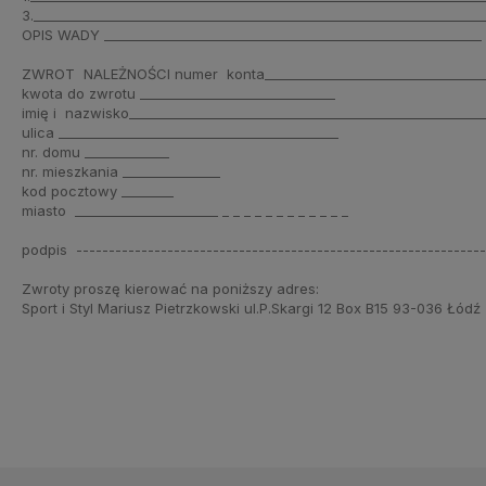
3.____________________________________________________________________
OPIS WADY __________________________________________________________ _
ZWROT NALEŻNOŚCI numer konta___________________________________
kwota do zwrotu ______________________________
imię i nazwisko_____________________________________________________
ulica ___________________________________________
nr. domu _____________
nr. mieszkania _______________
kod pocztowy ________
miasto ______________________ _ _ _ _ _ _ _ _ _ _ _ _
podpis -------------------------------------------------------------
Zwroty proszę kierować na poniższy adres:
Sport i Styl Mariusz Pietrzkowski ul.P.Skargi 12 Box B15 93-036 Łódź