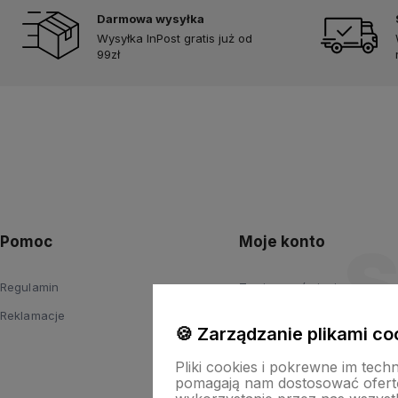
Darmowa wysyłka
Wysyłka InPost gratis już od
99zł
Pomoc
Moje konto
Regulamin
Twoje zamówienia
Reklamacje
Ustawienia konta
🍪 Zarządzanie plikami co
Przechowalnia
Pliki cookies i pokrewne im tech
pomagają nam dostosować ofert