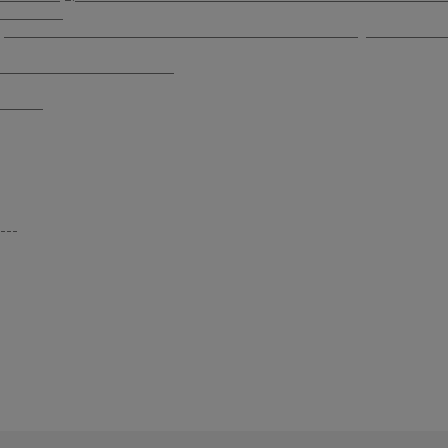
____________
__________________________________________________________ ______________
____________________________
_________
-----