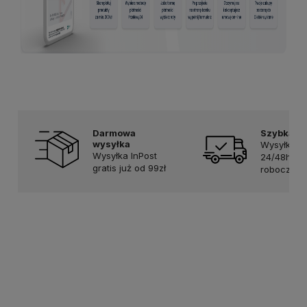
Darmowa
Szybka d
wysyłka
Wysyłka w
Wysyłka InPost
24/48h w 
gratis już od 99zł
robocze