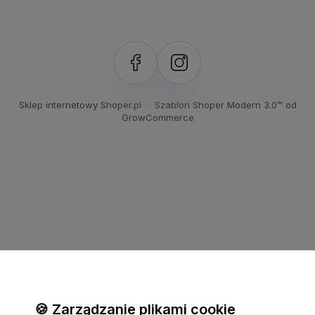
Sklep internetowy Shoper.pl
Szablon Shoper Modern 3.0™
od
GrowCommerce
🍪 Zarządzanie plikami cookie