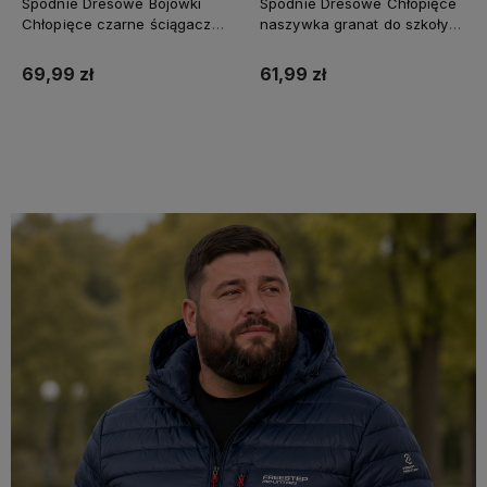
Spodnie Dresowe Bojówki
Spodnie Dresowe Chłopięce
Chłopięce czarne ściągacze
naszywka granat do szkoły
bawełna MAJA
dziecięce MAJA
69,99 zł
61,99 zł
Do koszyka
Do koszyka