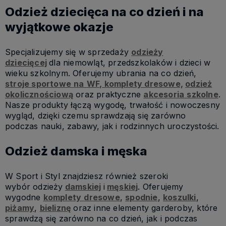
Odzież dziecięca na co dzień i na
wyjątkowe okazje
Specjalizujemy się w sprzedaży
odzieży
dziecięcej
dla niemowląt, przedszkolaków i dzieci w
wieku szkolnym. Oferujemy ubrania na co dzień,
stroje sportowe
na
WF, komplety dresowe,
odzież
okolicznościową
oraz praktyczne
akcesoria
szkolne
.
Nasze produkty łączą wygodę, trwałość i nowoczesny
wygląd, dzięki czemu sprawdzają się zarówno
podczas nauki, zabawy, jak i rodzinnych uroczystości.
Odzież damska i męska
W Sport i Styl znajdziesz również szeroki
wybór odzieży
damskiej
i
męskiej
. Oferujemy
wygodne
komplety
dresowe
,
spodnie
,
koszulki
,
piżamy
,
bieliznę
oraz inne elementy garderoby, które
sprawdzą się zarówno na co dzień, jak i podczas